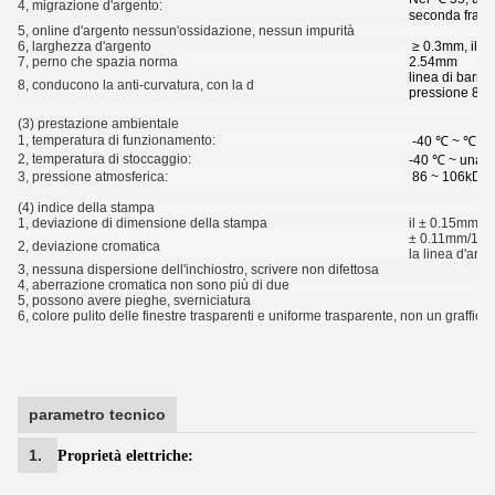
4, migrazione d'argento:
seconda fra 
5, online d'argento nessun'ossidazione, nessun impurità
6, larghezza d'argento
≥ 0.3mm, il pi
7, perno che spazia norma
2.54mm
linea di barret
8, conducono la anti-curvatura, con la d
pressione 80 
(3) prestazione ambientale
1, temperatura di funzionamento:
-40 ℃ ~ ℃ +
2, temperatura di stoccaggio:
-40 ℃ ~ una t
3, pressione atmosferica:
86 ~ 106kDa
(4) indice della stampa
1, deviazione di dimensione della stampa
il ± 0.15mm, c
± 0.11mm/100m
2, deviazione cromatica
la linea d'arge
3, nessuna dispersione dell'inchiostro, scrivere non difettosa
4, aberrazione cromatica non sono più di due
5, possono avere pieghe, sverniciatura
6, colore pulito delle finestre trasparenti e uniforme trasparente, non un graffio 
parametro tecnico
1.
Proprietà elettriche: