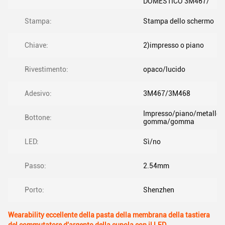
DOMESTICO 3M467/
Stampa:
Stampa dello schermo
Chiave:
2)impresso o piano
Rivestimento:
opaco/lucido
Adesivo:
3M467/3M468
Impresso/piano/metallo/s
Bottone:
gomma/gomma
LED:
Sì/no
Passo:
2.54mm
Porto:
Shenzhen
Wearability eccellente della pasta della membrana della tastiera