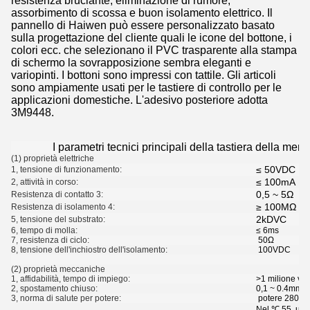
resistenza bruciante, eliminazione di rumore,
assorbimento di scossa e buon isolamento elettrico. Il
pannello di Haiwen può essere personalizzato basato
sulla progettazione del cliente quali le icone del bottone, i
colori ecc. che selezionano il PVC trasparente alla stampa
di schermo la sovrapposizione sembra eleganti e
variopinti. I bottoni sono impressi con tattile. Gli articoli
sono ampiamente usati per le tastiere di controllo per le
applicazioni domestiche. L'adesivo posteriore adotta
3M9448.
I parametri tecnici principali della tastiera della mem
(1) proprietà elettriche
≤ 50VDC
1, tensione di funzionamento:
≤ 100mA
2, attività in corso:
0,5 ~ 5Ω
Resistenza di contatto 3:
≥ 100MΩ (
Resistenza di isolamento 4:
2kDVC
5, tensione del substrato:
6, tempo di molla:
≤ 6ms
7, resistenza di ciclo:
50Ω
8, tensione dell'inchiostro dell'isolamento:
100VDC
(2) proprietà meccaniche
1, affidabilità, tempo di impiego:
>1 milione vol
2, spostamento chiuso:
0,1 ~ 0.4mm (n
3, norma di salute per potere:
potere 280g
Nel ℃ 55, umid