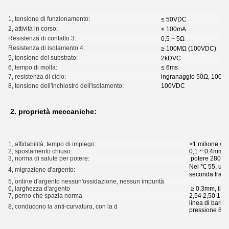
1, tensione di funzionamento:
≤ 50VDC
2, attività in corso:
≤ 100mA
Resistenza di contatto 3:
0,5 ~ 5Ω
Resistenza di isolamento 4:
≥ 100MΩ (100VDC)
5, tensione del substrato:
2kDVC
6, tempo di molla:
≤ 6ms
7, resistenza di ciclo:
ingranaggio 50Ω, 100Ω, 1
8, tensione dell'inchiostro dell'isolamento:
100VDC
2. proprietà meccaniche:
1, affidabilità, tempo di impiego:
>1 milione vol
2, spostamento chiuso:
0,1 ~ 0.4mm (n
3, norma di salute per potere:
potere 280g
Nel ℃ 55, umid
4, migrazione d'argento:
seconda fra 
5, online d'argento nessun'ossidazione, nessun impurità
6, larghezza d'argento
≥ 0.3mm, il pi
7, perno che spazia norma
2,54 2,50 1,2
linea di barret
8, conducono la anti-curvatura, con la d
pressione 80 