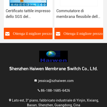
Commutatore di
Schermo su ordinazione
membrana flessibile della
che stampa la tastiera del
cupola del metallo della
commutatore di
tastiera del commutatore
membrana di FPC con la
di membrana IP67
cupola del poliestere
o
Ottenga il migliore prezzo
Ottenga il migliore prezzo
Shenzhen Haiwen Membrane Switch Co., Ltd.
jessica@szhaiwen.com
86-188-1685-6426
Lato est, 3° piano, fabbricato industriale di Yinjin, Xixiang,
Baoan, Shenzhen, Guangdong, Cina