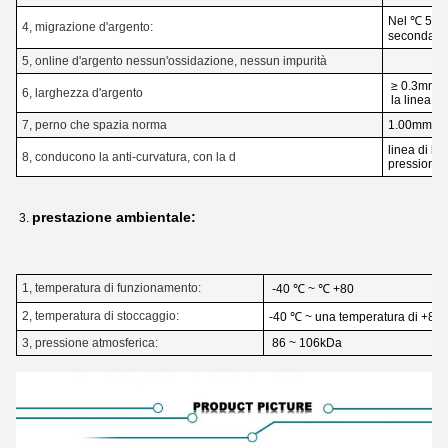
Nel ℃ 55, 
4, migrazione d'argento:
seconda f
5, online d'argento nessun'ossidazione, nessun impurità
≥ 0.3mm, il
6, larghezza d'argento
la linea l
7, perno che spazia norma
1.00mm
linea di ba
8, conducono la anti-curvatura, con la d
pressione 
prestazione ambientale:
3.
1, temperatura di funzionamento:
-40 ℃ ~ ℃ +80
2, temperatura di stoccaggio:
-40 ℃ ~ una temperatura di +85
3, pressione atmosferica:
86 ~ 106kDa