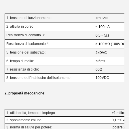
1, tensione di funzionamento:
≤ 50VDC
2, attività in corso:
≤ 100mA
Resistenza di contatto 3:
0,5 ~ 5Ω
Resistenza di isolamento 4:
≥ 100MΩ (100VDC)
5, tensione del substrato:
2kDVC
6, tempo di molla:
≤ 6ms
7, resistenza di ciclo:
60Ω
8, tensione dell'inchiostro dell'isolamento:
100VDC
2. proprietà meccaniche:
1, affidabilità, tempo di impiego:
>1 milione 
2, spostamento chiuso:
0,1 ~ 0.4mm
3, norma di salute per potere:
potere 28