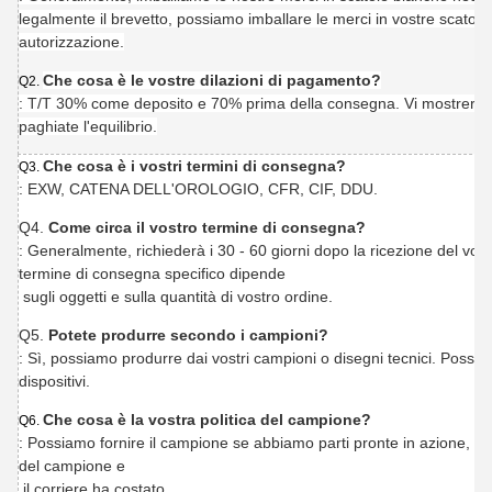
legalmente il brevetto, possiamo imballare le merci in vostre scatole 
autorizzazione.
Che cosa è le vostre dilazioni di pagamento?
Q2.
: T/T 30% come deposito e 70% prima della consegna. Vi mostreremo 
paghiate l'equilibrio.
Che cosa è i vostri termini di consegna?
Q3.
: EXW, CATENA DELL'OROLOGIO, CFR, CIF, DDU.
Q4.
Come circa il vostro termine di consegna?
: Generalmente, richiederà i 30 - 60 giorni dopo la ricezione del vos
termine di consegna specifico dipende
sugli oggetti e sulla quantità di vostro ordine.
Q5.
Potete produrre secondo i campioni?
: Sì, possiamo produrre dai vostri campioni o disegni tecnici. Possia
dispositivi.
Che cosa è la vostra politica del campione?
Q6.
: Possiamo fornire il campione se abbiamo parti pronte in azione, ma 
del campione e
il corriere ha costato.