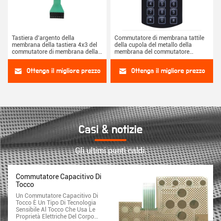
Tastiera d'argento della
Commutatore di membrana tattile
membrana della tastiera 4x3 del
della cupola del metallo della
commutatore di membrana della
membrana del commutatore
cupola del metallo della pasta
capacitivo di tocco
Ottenga il migliore prezzo
Ottenga il migliore prezzo
Casi & notizie
Gli ultimi punti caldi.
Commutatore Capacitivo Di
Tocco
Un Commutatore Capacitivo Di
Tocco È Un Tipo Di Tecnologia
Sensibile Al Tocco Che Usa Le
Proprietà Elettriche Del Corpo