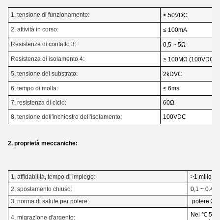
1, tensione di funzionamento:
≤ 50VDC
2, attività in corso:
≤ 100mA
Resistenza di contatto 3:
0,5 ~ 5Ω
Resistenza di isolamento 4:
≥ 100MΩ (100VDC)
5, tensione del substrato:
2kDVC
6, tempo di molla:
≤ 6ms
7, resistenza di ciclo:
60Ω
8, tensione dell'inchiostro dell'isolamento:
100VDC
2. proprietà meccaniche:
1, affidabilità, tempo di impiego:
>1 milione 
2, spostamento chiuso:
0,1 ~ 0.4mm
3, norma di salute per potere:
potere 28
Nel ℃ 55, 
4, migrazione d'argento: