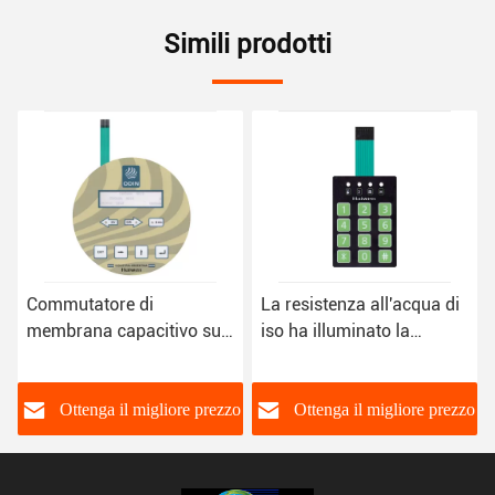
Simili prodotti
Commutatore di
La resistenza all'acqua di
membrana capacitivo su
iso ha illuminato la
ordinazione del LED con
sovrapposizione del
la tastiera del bottone di
commutatore di
tocco
membrana utilizzata in
Ottenga il migliore prezzo
Ottenga il migliore prezzo
vario Fieds