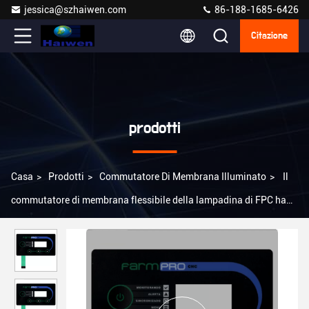
jessica@szhaiwen.com
86-188-1685-6426
Citazione
prodotti
Casa
>
Prodotti
>
Commutatore Di Membrana Illuminato
>
Il
commutatore di membrana flessibile della lampadina di FPC ha
incastonato il LED ha illuminato il commutatore di membrana