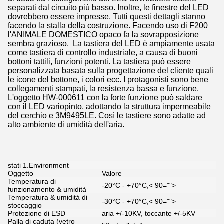
separati dal circuito più basso. Inoltre, le finestre del LED
dovrebbero essere impresse. Tutti questi dettagli stanno
facendo la stalla della costruzione. Facendo uso di F200
l'ANIMALE DOMESTICO opaco fa la sovrapposizione
sembra grazioso. La tastiera del LED è ampiamente usata
come tastiera di controllo industriale, a causa di buoni
bottoni tattili, funzioni potenti. La tastiera può essere
personalizzata basata sulla progettazione del cliente quali
le icone del bottone, i colori ecc. I protagonisti sono bene
collegamenti stampati, la resistenza bassa e funzione.
L'oggetto HW-000611 con la forte funzione può saldare
con il LED variopinto, adottando la struttura impermeabile
del cerchio e 3M9495LE. Così le tastiere sono adatte ad
alto ambiente di umidità dell'aria.
stati 1.Environment
Oggetto
Valore
Temperatura di
-20°C - +70°C,< 90="">
funzionamento & umidità
Temperatura & umidità di
-30°C - +70°C,< 90="">
stoccaggio
Protezione di ESD
aria +/-10KV, toccante +/-5KV
Palla di caduta (vetro