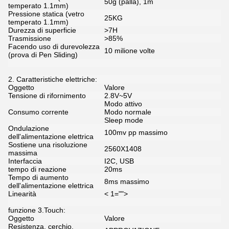
50g (palla), 1m
temperato 1.1mm)
Pressione statica (vetro
25KG
temperato 1.1mm)
Durezza di superficie
>7H
Trasmissione
>85%
Facendo uso di durevolezza
10 milione volte
(prova di Pen Sliding)
2. Caratteristiche elettriche:
Oggetto
Valore
Tensione di rifornimento
2.8V~5V
Modo attivo
Consumo corrente
Modo normale
Sleep mode
Ondulazione
100mv pp massimo
dell'alimentazione elettrica
Sostiene una risoluzione
2560X1408
massima
Interfaccia
I2C, USB
tempo di reazione
20ms
Tempo di aumento
8ms massimo
dell'alimentazione elettrica
Linearità
< 1="">
funzione 3.Touch:
Oggetto
Valore
Resistenza, cerchio,