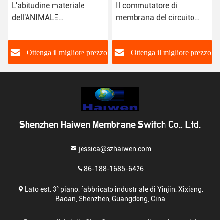
L'abitudine materiale
Il commutatore di
dell'ANIMALE
membrana del circuito
DOMESTICO del
dell'ANIMALE
commutatore di
DOMESTICO dell'OEM
membrana del bottone
progetta con la cupola del
o
Ottenga il migliore prezzo
Ottenga il migliore prezzo
della cupola 4 del metallo
metallo
impermeabilizza
Shenzhen Haiwen Membrane Switch Co., Ltd.
jessica@szhaiwen.com
86-188-1685-6426
Lato est, 3° piano, fabbricato industriale di Yinjin, Xixiang,
Baoan, Shenzhen, Guangdong, Cina