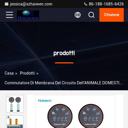
jessica@szhaiwen.com
86-188-1685-6426
Citazione
prodotti
Casa
>
Prodotti
>
Commutatore Di Membrana Del Circuito Dell'ANIMALE DOMESTICO
>
Commutatore di membrana flessibile del circuito dell'ANIMALE
DOMESTICO del cavo con Matte Embossed Button