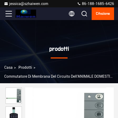
jessica@szhaiwen.com
86-188-1685-6426
Citazione
prodotti
Casa
>
Prodotti
>
Commutatore Di Membrana Del Circuito Dell'ANIMALE DOMESTICO
>
Certificato tattile di iso di 3M Adhesive del commutatore di
membrana del circuito dell'ANIMALE DOMESTICO della cupola del
metallo