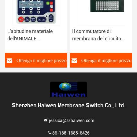
Il commutatore di
Tastiera d'argento della
membrana del circuito
membrana della tastiera
dell'ANIMALE
4x3 del commutatore di
DOMESTICO dell'OEM
membrana della cupola
progetta con la cupola del
del metallo della pasta
o
Ottenga il migliore prezzo
Ottenga il migliore prezzo
metallo
Shenzhen Haiwen Membrane Switch Co., Ltd.
jessica@szhaiwen.com
86-188-1685-6426