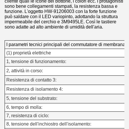
cliente quali le icone del bottone, i colori ecc. I protagonisti
sono bene collegamenti stampati, la resistenza bassa e
funzione. L'oggetto HW-91206003 con la forte funzione
può saldare con il LED variopinto, adottando la struttura
impermeabile del cerchio e 3M9495LE. Così le tastiere
sono adatte ad alto ambiente di umidità dell'aria.
I parametri tecnici principali del commutatore di membrana 
(1) proprietà elettriche
1, tensione di funzionamento:
2, attività in corso:
Resistenza di contatto 3:
0
Resistenza di isolamento 4:
5, tensione del substrato:
6, tempo di molla:
7, resistenza di ciclo:
8, tensione dell'inchiostro dell'isolamento: