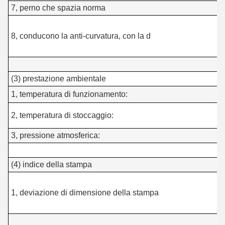
7, perno che spazia norma
l
p
8, conducono la anti-curvatura, con la d
8
(3) prestazione ambientale
1, temperatura di funzionamento:
-
2, temperatura di stoccaggio:
3, pressione atmosferica:
(4) indice della stampa
±
1, deviazione di dimensione della stampa
c
±