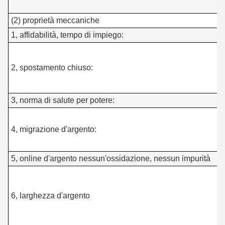
(2) proprietà meccaniche
1, affidabilità, tempo di impiego:
>
0
c
2, spostamento chiuso:
0
3, norma di salute per potere:
p
N
4, migrazione d'argento:
o
s
5, online d'argento nessun'ossidazione, nessun impurità
≥
0
6, larghezza d'argento
l