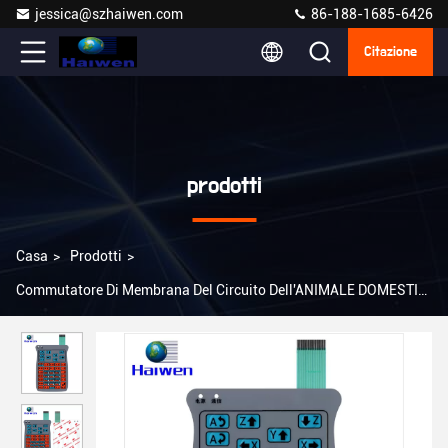
jessica@szhaiwen.com
86-188-1685-6426
Citazione
prodotti
Casa
>
Prodotti
>
Commutatore Di Membrana Del Circuito Dell'ANIMALE DOMESTICO
>
Commutatore di membrana impresso della cupola del metallo
con il LED