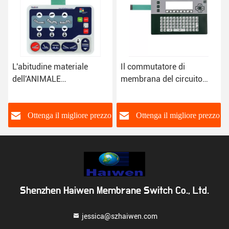
Il commutatore di
Certificato tattile di iso di
membrana del circuito
3M Adhesive del
dell'ANIMALE
commutatore di
DOMESTICO dell'OEM
membrana del circuito
progetta con la cupola del
dell'ANIMALE
zzo
Ottenga il migliore prezzo
Ottenga il migliore prezzo
o
metallo
DOMESTICO della cupola
del metallo
Shenzhen Haiwen Membrane Switch Co., Ltd.
jessica@szhaiwen.com