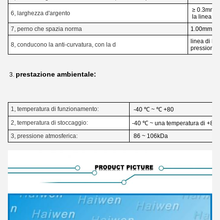
≥ 0.3mm, il
6, larghezza d'argento
la linea l
7, perno che spazia norma
1.00mm
linea di ba
8, conducono la anti-curvatura, con la d
pressione 
prestazione ambientale:
3.
1, temperatura di funzionamento:
-40 ℃ ~ ℃ +80
2, temperatura di stoccaggio:
-40 ℃ ~ una temperatura di +85
3, pressione atmosferica:
86 ~ 106kDa