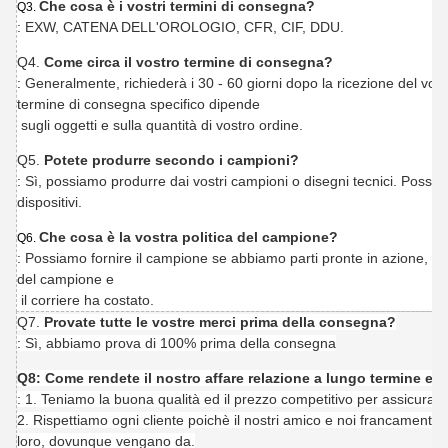
Che cosa è i vostri termini di consegna?
Q3.
: EXW, CATENA DELL'OROLOGIO, CFR, CIF, DDU.
Q4.
Come circa il vostro termine di consegna?
: Generalmente, richiederà i 30 - 60 giorni dopo la ricezione del vos
termine di consegna specifico dipende
sugli oggetti e sulla quantità di vostro ordine.
Q5.
Potete produrre secondo i campioni?
: Sì, possiamo produrre dai vostri campioni o disegni tecnici. Possia
dispositivi.
Che cosa è la vostra politica del campione?
Q6.
: Possiamo fornire il campione se abbiamo parti pronte in azione, ma 
del campione e
il corriere ha costato.
Q7.
Provate tutte le vostre merci prima della consegna?
: Sì, abbiamo prova di 100% prima della consegna
Q8: Come rendete il nostro affare relazione a lungo termine e
: 1. Teniamo la buona qualità ed il prezzo competitivo per assicurare i
2. Rispettiamo ogni cliente poichè il nostri amico e noi francamente pe
loro, dovunque vengano da.