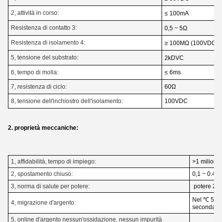
2, attività in corso:
≤ 100mA
Resistenza di contatto 3:
0,5 ~ 5Ω
Resistenza di isolamento 4:
≥ 100MΩ (100VDC)
5, tensione del substrato:
2kDVC
6, tempo di molla:
≤ 6ms
7, resistenza di ciclo:
60Ω
8, tensione dell'inchiostro dell'isolamento:
100VDC
2. proprietà meccaniche:
1, affidabilità, tempo di impiego:
>1 milione 
2, spostamento chiuso:
0,1 ~ 0.4mm
3, norma di salute per potere:
potere 28
Nel ℃ 55, 
4, migrazione d'argento:
seconda f
5, online d'argento nessun'ossidazione, nessun impurità