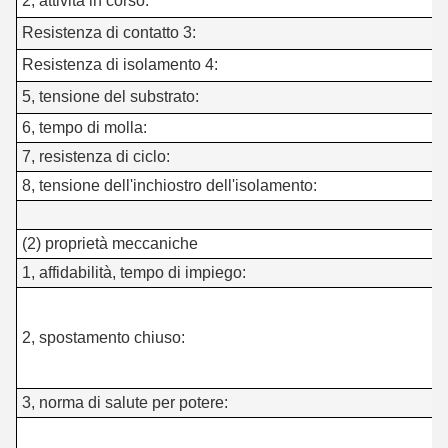
2, attività in corso:
Resistenza di contatto 3:
0
Resistenza di isolamento 4:
5, tensione del substrato:
6, tempo di molla:
7, resistenza di ciclo:
8, tensione dell'inchiostro dell'isolamento:
(2) proprietà meccaniche
1, affidabilità, tempo di impiego:
>
0
c
2, spostamento chiuso:
0
3, norma di salute per potere:
p
N