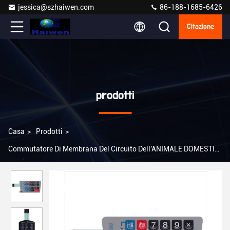
jessica@szhaiwen.com
86-188-1685-6426
Citazione
prodotti
Casa
>
Prodotti
>
Commutatore Di Membrana Del Circuito Dell'ANIMALE DOMESTICO
>
Sovrapposizione grafica di membrana del commutatore di
controllo della tastiera su ordinazione della parte anteriore