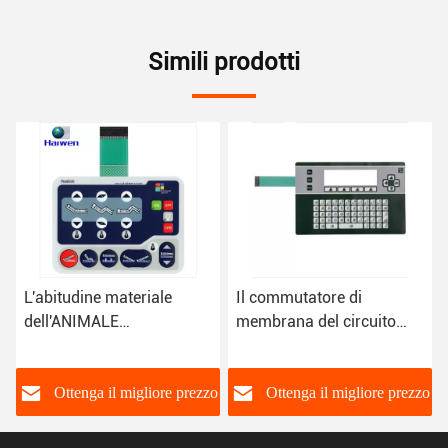
Simili prodotti
Il commutatore di
Certificato tattile di iso di
membrana del circuito
3M Adhesive del
dell'ANIMALE
commutatore di
DOMESTICO dell'OEM
membrana del circuito
progetta con la cupola del
dell'ANIMALE
o
Ottenga il migliore prezzo
Ottenga il migliore prezzo
metallo
DOMESTICO della cupola
del metallo