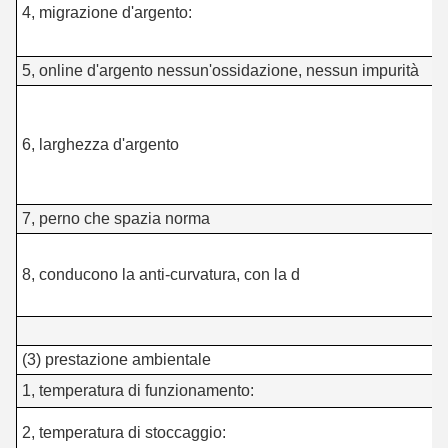
4, migrazione d'argento:
o
s
5, online d'argento nessun'ossidazione, nessun impurità
≥
0
6, larghezza d'argento
l
7, perno che spazia norma
l
p
8, conducono la anti-curvatura, con la d
8
(3) prestazione ambientale
1, temperatura di funzionamento:
-
2, temperatura di stoccaggio: