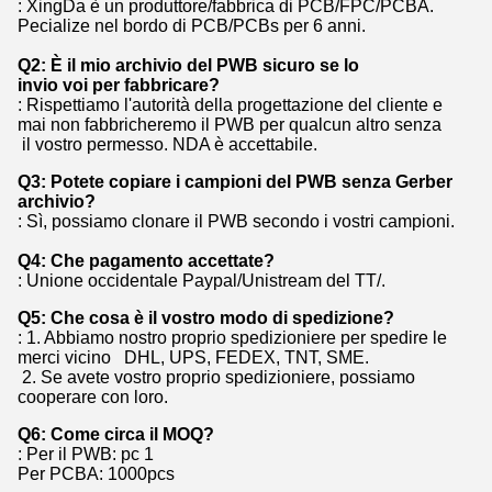
: XingDa è un produttore/fabbrica di PCB/FPC/PCBA.
Pecialize nel bordo di PCB/PCBs per 6 anni.
Q2: È il mio archivio del PWB sicuro se lo
invio voi per fabbricare?
: Rispettiamo l'autorità della progettazione del cliente e
mai non fabbricheremo il PWB per qualcun altro senza
il vostro permesso. NDA è accettabile.
Q3: Potete copiare i campioni del PWB senza Gerber
archivio?
: Sì, possiamo clonare il PWB secondo i vostri campioni.
Q4: Che pagamento accettate?
: Unione occidentale Paypal/Unistream del TT/.
Q5: Che cosa è il vostro modo di spedizione?
: 1. Abbiamo nostro proprio spedizioniere per spedire le
merci vicino DHL, UPS, FEDEX, TNT, SME.
2. Se avete vostro proprio spedizioniere, possiamo
cooperare con loro.
Q6: Come circa il MOQ?
: Per il PWB: pc 1
Per PCBA: 1000pcs