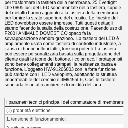
per trasformare la tastiera della membrana. 25 Everlight
che 0805 luci del LED sono montate nella tastiera, cupole
del metallo hanno aggiunto alla tastiera della membrana
per fornire lo strato superiore del circuito. Le finestre del
LED dovrebbero essere impresse. Tutti questi dettagli
stanno facendo la stalla della costruzione. Facendo uso di
F200 l'ANIMALE DOMESTICO opaco fa la
sovrapposizione sembra grazioso. La tastiera del LED è
ampiamente usata come tastiera di controllo industriale, a
causa di buoni bottoni tattili, funzioni potenti. La tastiera
può essere personalizzata basata sulla progettazione del
cliente quali le icone del bottone, i colori ecc. I protagonisti
sono bene collegamenti stampati, la resistenza bassa e
funzione. L'oggetto HW-91206003 con la forte funzione
può saldare con il LED variopinto, adottando la struttura
impermeabile del cerchio e 3M9495LE. Così le tastiere
sono adatte ad alto ambiente di umidità dell'aria.
I parametri tecnici principali del commutatore di membrana 
(1) proprietà elettriche
1, tensione di funzionamento: