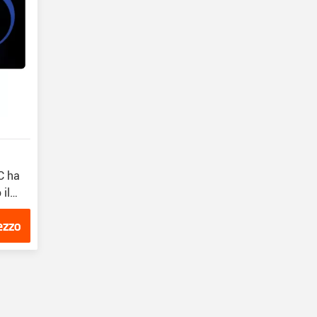
PC ha
 il
ezzo