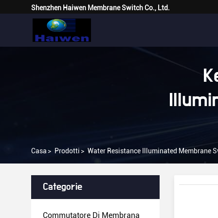
Shenzhen Haiwen Membrane Switch Co., Ltd.
K
Illum
Casa
>
Prodotti
>
Water Resistance Illuminated Membrane S
Categorie
Commutatore Di Membrana