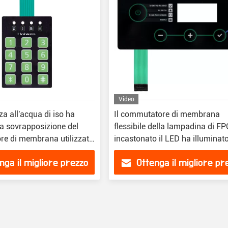
Video
za all'acqua di iso ha
Il commutatore di membrana
la sovrapposizione del
flessibile della lampadina di F
e di membrana utilizzata
incastonato il LED ha illuminato
eds
commutatore di membrana
nga il migliore prezzo
Ottenga il migliore pr